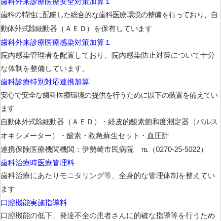
歯科外来診療医療安全対策加算１
歯科の特性に配慮した総合的な歯科医療環境の整備を行っており、自
動器（ＡＥＤ）を保有しています
動体外式除細
歯科外来診療医療感染対策加算１
院内感染管理者を配置しており、院内感染防止対策について十分
な体制を整備しています。
歯科診療特別対応連携加算
安心で安全な歯科医療環境の提供を行うために以下の装置を備えてい
ます
自動体外式除細
動器（ＡＥＤ）・経皮的酸素飽和度測定器（パルス
・血圧計
オキシメーター）・酸素・救急蘇生セット
連携保険医療機関機関：伊勢崎市民病院 ℡（0270-25-5022）
歯科治療時医療管理料
歯科治療にあたりモニタリング等、全身的な管理体制を整えてい
ます
口腔機能実施指導料
口腔機能の低下、発達不全の患者さんに的確な指導等を行うため