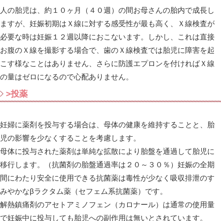
人の胎児は、約１０ヶ月（４０週）の間お母さんの胎内で成長し
ますが、妊娠初期はＸ線に対する感受性が最も高く、Ｘ線検査が
必要な時は妊娠１２週以降におこないます。しかし、これは直接
お腹のＸ線を撮影する場合で、歯のＸ線検査では胎児に障害を起
こす様なことはありません、さらに防護エプロンを付ければＸ線
の量はゼロになるので心配ありません。
>投薬
妊婦に薬剤を投与する場合は、母体の健康を維持することと、胎
児の影響を少なくすることを考慮します。
母体に投与された薬剤は単純な拡散により胎盤を通過して胎児に
移行します。（抗菌剤の胎盤通過率は２０～３０％）妊娠の全期
間にわたり安全に使用できる抗菌薬は毒性が少なく吸収排泄のす
みやかなβラクタム薬（セフェム系抗菌薬）です。
解熱鎮痛剤のアセトアミノフェン（カロナール）は通常の使用量
で妊娠中に投与しても胎児への副作用は無いとされています。