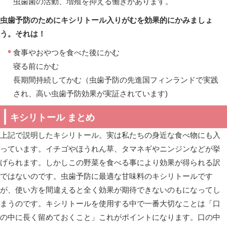
虫歯菌の活動、増殖を抑える働きがあります。
虫歯予防のためにキシリトール入りがむを効果的にかみましょ
う。それは！
食事やおやつを食べた後にかむ
寝る前にかむ
長期間持続してかむ（虫歯予防の先進国フィンランドで実践
され、高い虫歯予防効果が実証されています)
キシリトール まとめ
上記で説明したキシリトール。実は私たちの身近な食べ物にも入
っています。イチゴやほうれん草、タマネギやニンジンなどが挙
げられます。しかしこの野菜を食べる事により効果が得られる訳
ではないのです。虫歯予防に最適な甘味料のキシリトールです
が、使い方を間違えると全く効果が期待できないのもになってし
まうのです。キシリトールを使用する中で一番大切なことは「口
の中に長く留めておくこと」これがポイントになります。口の中