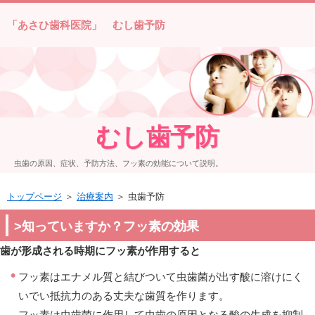
「あさひ歯科医院」 むし歯予防
むし歯予防
虫歯の原因、症状、予防方法、フッ素の効能について説明。
トップページ
＞
治療案内
＞ 虫歯予防
>知っていますか？フッ素の効果
歯が形成される時期にフッ素が作用すると
フッ素はエナメル質と結びついて虫歯菌が出す酸に溶けにく
いでい抵抗力のある丈夫な歯質を作ります。
フッ素は虫歯菌に作用して虫歯の原因となる酸の生成を抑制