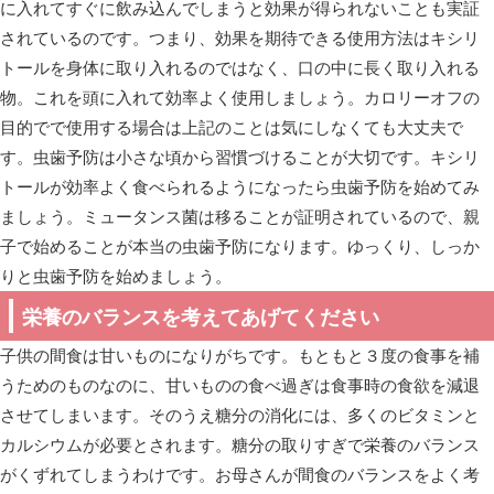
に入れてすぐに飲み込んでしまうと効果が得られないことも実証
されているのです。つまり、効果を期待できる使用方法はキシリ
トールを身体に取り入れるのではなく、口の中に長く取り入れる
物。これを頭に入れて効率よく使用しましょう。カロリーオフの
目的でで使用する場合は上記のことは気にしなくても大丈夫で
す。虫歯予防は小さな頃から習慣づけることが大切です。キシリ
トールが効率よく食べられるようになったら虫歯予防を始めてみ
ましょう。ミュータンス菌は移ることが証明されているので、親
子で始めることが本当の虫歯予防になります。ゆっくり、しっか
りと虫歯予防を始めましょう。
栄養のバランスを考えてあげてください
子供の間食は甘いものになりがちです。もともと３度の食事を補
うためのものなのに、甘いものの食べ過ぎは食事時の食欲を減退
させてしまいます。そのうえ糖分の消化には、多くのビタミンと
カルシウムが必要とされます。糖分の取りすぎで栄養のバランス
がくずれてしまうわけです。お母さんが間食のバランスをよく考