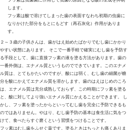
します。
フッ素は酸で溶けてしまった歯の表面すなわち初期の虫歯に
なりかけた部分をもとにもどす（再石灰化）作用がありま
す。
２～３歳の子供さんは、歯がはえ始めたばかりでむし歯にかかり
やすい状態にあります。 そこで一番手軽で確実にむし歯を予防す
る手段として、歯に直接フッ素の液を塗る方法があります。歯の
一番外側は、エナメル質というものでできています。このエナメ
ル質は、とてもかたいのですが、酸には弱く、むし歯の細菌が糖
分を酸にかえてエナメル質を溶かします。歯のはえはじめのころ
は、エナメル質は充分成熟しておらず、この時期にフッ素を塗る
と、酸に対してより強いエナメル質にかえることができます。 し
かし、フッ素を塗ったからといってむし歯を完全に予防できるも
のではありません。やはり、むし歯予防の基本は食生活に気をつ
けて、食べたらすぐ磨くという習慣をつけることです。
フッ素はむし歯をふせぐ薬です。塗るときはちっとも痛くありま