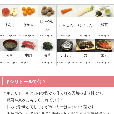
じゃがい
りんご
みかん
にんじん
だいこん
緑茶
も
0.2～0.8ppm
0.1～0.3ppm
0.8～2.8ppm
0.5～0.8ppm
0.7～1.9ppm
0.1～0.7ppm
みそ
牛肉
海草
いわし
貝
エビ
0.9～11.7ppm
2.0ppm
2.3～9.9ppm
8.0～19.2ppm
1.5～1.7ppm
4.9～5.0ppm
キシリトールて何？
キシリトールは白樺や樫から作られる天然の甘味料です。
野菜や果物にもふくまれています
甘みは砂糖と同じですがカロリーは４分の３程です
また口のなかで溶ける時に吸熱反応が起こり清涼感が得られ