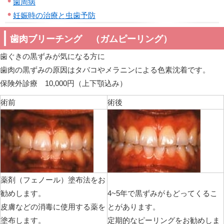
歯周病
妊娠時の治療と虫歯予防
歯肉ブリーチング （ガムピーリング）
歯ぐきの黒ずみが気になる方に
歯肉の黒ずみの原因はタバコやメラニンによる色素沈着です。
保険外診療 10,000円（上下顎込み）
術前
術後
薬剤（フェノール）塗布法をお
勧めします。
4~5年で黒ずみがもどってくるこ
皮膚などの消毒に使用する薬を
とがあります。
塗布します。
定期的なピーリングをお勧めしま